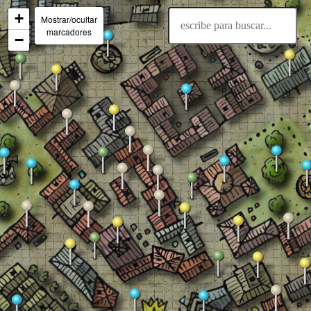
+
Mostrar/ocultar
marcadores
−