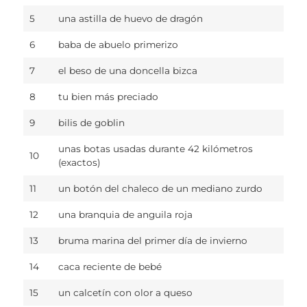
5
una astilla de huevo de dragón
6
baba de abuelo primerizo
7
el beso de una doncella bizca
8
tu bien más preciado
9
bilis de goblin
unas botas usadas durante 42 kilómetros
10
(exactos)
11
un botón del chaleco de un mediano zurdo
12
una branquia de anguila roja
13
bruma marina del primer día de invierno
14
caca reciente de bebé
15
un calcetín con olor a queso