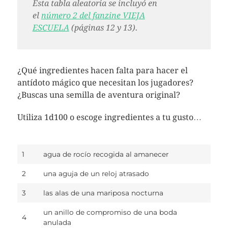
Esta tabla aleatoria se incluyó en
el
número 2 del fanzine VIEJA
ESCUELA
(páginas 12 y 13).
¿Qué ingredientes hacen falta para hacer el
antídoto mágico que necesitan los jugadores?
¿Buscas una semill
a
de aventura original?
Utiliza 1d100 o escoge ingredientes a tu gusto…
1
agua de rocío recogid
a
al amanecer
2
una aguja de un reloj atrasado
3
las alas de una mariposa nocturna
un anillo de compromiso de una boda
4
anulada